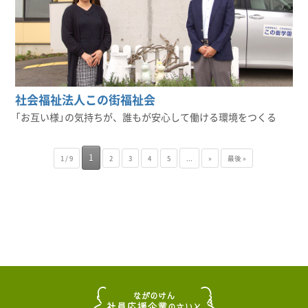
社会福祉法人この街福祉会
「お互い様」の気持ちが、誰もが安心して働ける環境をつくる
1
1 / 9
2
3
4
5
...
»
最後 »