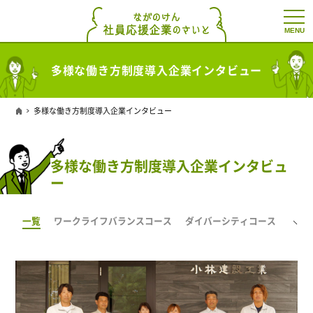
t
o
g
g
l
多様な働き方制度導入企業インタビュー
e
n
a
v
多様な働き方制度導入企業インタビュー
i
g
a
t
i
多様な働き方制度導入企業インタビュ
o
ー
n
一覧
ワークライフバランスコース
ダイバーシティコース
ネク