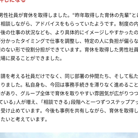
男性社員が育休を取得しました。“昨年取得した育休の先輩”
と相談しながら、アドバイスをもらっていたようです。制度の
帰後の仕事の状況なども、より具体的にイメージしやすかった
が分かったタイミングで仕事を調整し、特定の人に負担が偏ら
理のない形で役割分担ができています。育休を取得した男性社
現場に戻ることができました。
申請を考える社員だけでなく、同じ部署の仲間たち、そして私
なりました。私自身も、今回は事務手続きを滞りなく進めるこ
があり、グループ全体で育休を取りやすい雰囲気が広がりつつ
ている」人が増え、「相談できる」段階へと一つずつステップア
と受け止めています。今後も事例を共有しながら、育休を取得
きたいと考えています。