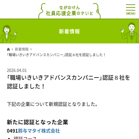
t
o
g
g
l
新着情報
e
n
a
v
新着情報
i
「職場いきいきアドバンスカンパニー」認証８社を認証しました！
g
a
t
2026.04.01
i
「職場いきいきアドバンスカンパニー」認証８社を
o
n
認証しました！
下記の企業について新規認証となりました。
新たに認証となった企業
0491
鈴与マタイ株式会社
認証コース