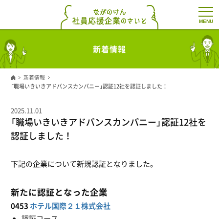
t
o
g
g
l
新着情報
e
n
a
v
新着情報
i
「職場いきいきアドバンスカンパニー」認証12社を認証しました！
g
a
t
2025.11.01
i
「職場いきいきアドバンスカンパニー」認証12社を
o
n
認証しました！
下記の企業について新規認証となりました。
新たに認証となった企業
0453
ホテル国際２１株式会社
認証コース