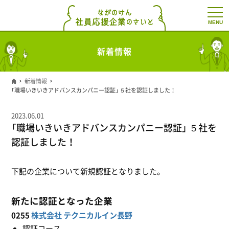
t
o
g
g
l
新着情報
e
n
a
v
新着情報
i
「職場いきいきアドバンスカンパニー認証」 ５社を認証しました！
g
a
t
2023.06.01
i
「職場いきいきアドバンスカンパニー認証」 ５社を
o
n
認証しました！
下記の企業について新規認証となりました。
新たに認証となった企業
0255
株式会社 テクニカルイン長野
認証コース