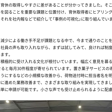
に育休の取得しやすさに差があることが分かってきました。そ
一を図ることを重要な課題と位置付け、育休取得者にヒアリン
それを社内報などで紹介して「事例の可視化」に取り組んでい
口減少による働き手不足が課題となる中で、今まで通りのこと
。社員の声も取り入れながら、まずは試してみて、良ければ制
います。
積極的に受け入れる文化が根付いています。幅広く意見を募る
せると毎月30件程度が寄せられています。置き菓子サービスの
ようにするなどの小規模な改善から、荷物送付時に担当者名を
的に進めた業務改善まで、さまざまな取り組みを実現してきま
簡単に申請が可能です。小さな声でも受け止められるように配