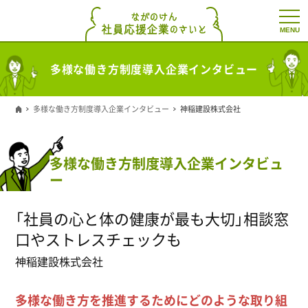
t
o
g
g
l
多様な働き方制度導入企業インタビュー
e
n
a
v
多様な働き方制度導入企業インタビュー
神稲建設株式会社
i
g
a
t
i
多様な働き方制度導入企業インタビュ
o
ー
n
「社員の心と体の健康が最も大切」相談窓
口やストレスチェックも
神稲建設株式会社
多様な働き方を推進するためにどのような取り組