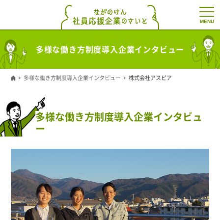
t
o
g
g
l
多様な働き方制度導入企業インタビュー
e
n
a
v
多様な働き方制度導入企業インタビュー
株式会社アスピア
i
g
a
t
i
多様な働き方制度導入企業インタビュ
o
ー
n