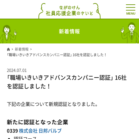
t
o
g
g
l
新着情報
e
n
a
v
新着情報
i
「職場いきいきアドバンスカンパニー認証」 16社を認証しました！
g
a
t
2024.07.01
i
「職場いきいきアドバンスカンパニー認証」 16社
o
n
を認証しました！
下記の企業について新規認証となりました。
新たに認証となった企業
0339
株式会社 日邦バルブ
認証コース