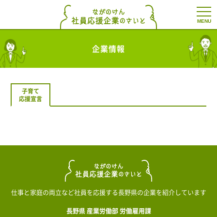
t
o
g
g
l
企業情報
e
n
a
v
i
g
子育て
a
応援宣言
t
i
o
n
仕事と家庭の両立など社員を応援する長野県の企業を紹介しています
長野県 産業労働部 労働雇用課