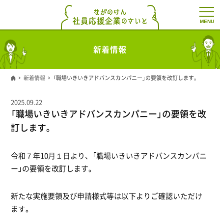
t
o
g
g
l
新着情報
e
n
a
v
新着情報
「職場いきいきアドバンスカンパニー」の要領を改訂します。
i
g
a
2025.09.22
t
「職場いきいきアドバンスカンパニー」の要領を改
i
o
訂します。
n
令和７年10月１日より、「職場いきいきアドバンスカンパニ
ー」の要領を改訂します。
新たな実施要領及び申請様式等は以下よりご確認いただけ
ます。