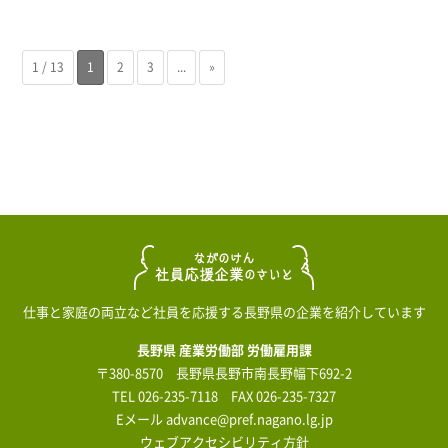
1 / 13
1
2
3
...
»
仕事と家庭の両立など社員を応援する長野県の企業を紹介しています
長野県 産業労働部 労働雇用課
〒380-8570 長野県長野市南長野幅下692-2
TEL
026-235-7118
FAX 026-235-7327
Eメール
advance@pref.nagano.lg.jp
ウェブアクセシビリティ方針