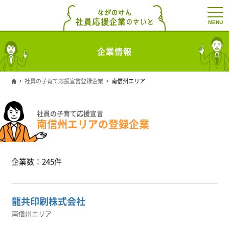
t
o
g
g
l
企業情報
e
n
a
v
社員の子育て応援宣言登録企業
南信州エリア
i
g
a
t
社員の子育て応援宣言
i
南信州エリアの登録企業
o
n
企業数：245件
龍共印刷株式会社
南信州エリア