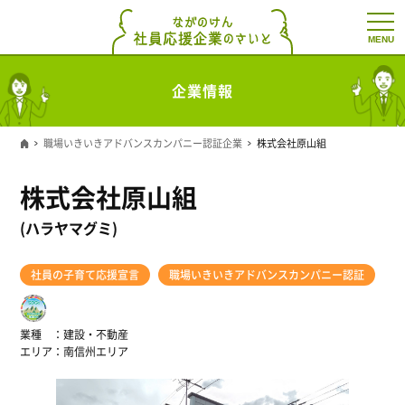
t
o
g
g
l
企業情報
e
n
a
v
職場いきいきアドバンスカンパニー認証企業
株式会社原山組
i
g
a
株式会社原山組
t
i
o
(ハラヤマグミ)
n
社員の子育て応援宣言
職場いきいきアドバンスカンパニー認証
業種
建設・不動産
エリア
南信州エリア