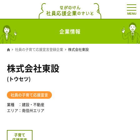
t
o
g
g
l
企業情報
e
n
a
v
社員の子育て応援宣言登録企業
株式会社東設
i
g
a
株式会社東設
t
i
o
(トウセツ)
n
社員の子育て応援宣言
業種
建設・不動産
エリア
南信州エリア
子育て