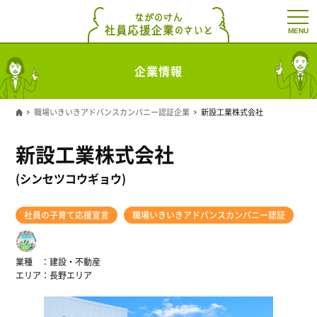
t
o
g
g
l
企業情報
e
n
a
v
職場いきいきアドバンスカンパニー認証企業
新設工業株式会社
i
g
a
新設工業株式会社
t
i
o
(シンセツコウギョウ)
n
社員の子育て応援宣言
職場いきいきアドバンスカンパニー認証
業種
建設・不動産
エリア
長野エリア