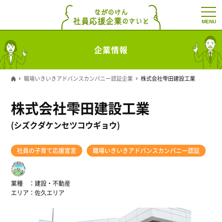
t
o
g
g
l
企業情報
e
n
a
v
職場いきいきアドバンスカンパニー認証企業
株式会社雫田建設工業
i
g
a
株式会社雫田建設工業
t
i
o
(シズクダケンセツコウギョウ)
n
社員の子育て応援宣言
職場いきいきアドバンスカンパニー認証
業種
建設・不動産
エリア
佐久エリア