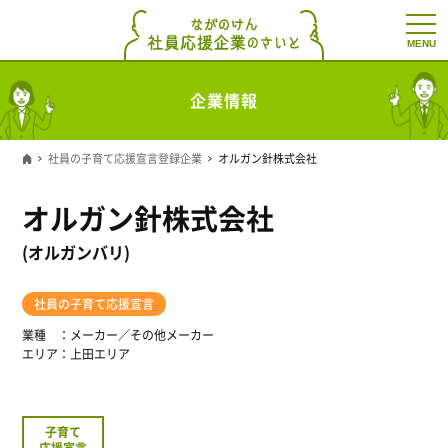
t
o
g
g
l
企業情報
e
n
a
v
社員の子育て応援宣言登録企業
オルガン針株式会社
i
g
a
オルガン針株式会社
t
i
o
(オルガンバリ)
n
社員の子育て応援宣言
業種
メーカー／その他メーカー
エリア
上田エリア
子育て