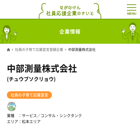
t
o
g
g
l
企業情報
e
n
a
v
社員の子育て応援宣言登録企業
中部測量株式会社
i
g
a
中部測量株式会社
t
i
o
(チュウブソクリョウ)
n
社員の子育て応援宣言
業種
サービス／コンサル・シンクタンク
エリア
松本エリア