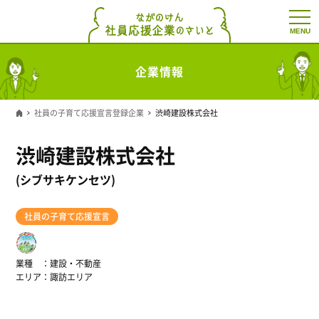
t
o
g
g
l
企業情報
e
n
a
v
社員の子育て応援宣言登録企業
渋崎建設株式会社
i
g
a
渋崎建設株式会社
t
i
o
(シブサキケンセツ)
n
社員の子育て応援宣言
業種
建設・不動産
エリア
諏訪エリア