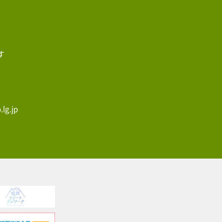
す
lg.jp