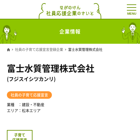
t
o
g
g
l
企業情報
e
n
a
v
社員の子育て応援宣言登録企業
富士水質管理株式会社
i
g
a
富士水質管理株式会社
t
i
o
(フジスイシツカンリ)
n
社員の子育て応援宣言
業種
建設・不動産
エリア
松本エリア
子育て