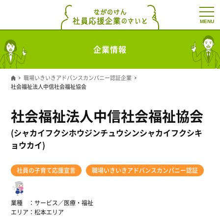
t
o
g
g
l
企業情報
e
n
a
v
職場いきいきアドバンスカンパニー認証企業
i
社会福祉法人中信社会福祉協会
g
a
t
社会福祉法人中信社会福祉協会
i
o
n
(シャカイフクシホウジンチュウシンシャカイフクシキ
ョウカイ)
社員の子育て応援宣言
職場いきいきアドバンスカンパニー認証
業種
サービス／医療・福祉
エリア
松本エリア