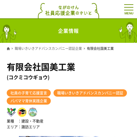
t
o
g
g
l
企業情報
e
n
a
v
職場いきいきアドバンスカンパニー認証企業
有限会社国美工業
i
g
a
有限会社国美工業
t
i
o
(コクミコウギョウ)
n
社員の子育て応援宣言
職場いきいきアドバンスカンパニー認証
パパママ育休実践企業
業種
建設・不動産
エリア
諏訪エリア