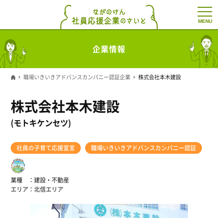
t
o
g
g
l
企業情報
e
n
a
v
職場いきいきアドバンスカンパニー認証企業
株式会社本木建設
i
g
a
株式会社本木建設
t
i
o
(モトキケンセツ)
n
社員の子育て応援宣言
職場いきいきアドバンスカンパニー認証
業種
建設・不動産
エリア
北信エリア