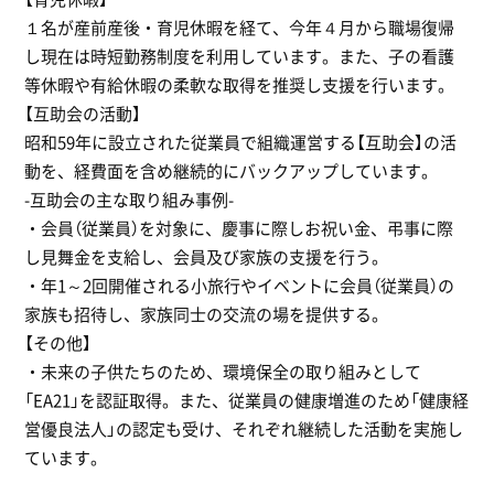
１名が産前産後・育児休暇を経て、今年４月から職場復帰
し現在は時短勤務制度を利用しています。また、子の看護
等休暇や有給休暇の柔軟な取得を推奨し支援を行います。
【互助会の活動】
昭和59年に設立された従業員で組織運営する【互助会】の活
動を、経費面を含め継続的にバックアップしています。
-互助会の主な取り組み事例-
・会員（従業員）を対象に、慶事に際しお祝い金、弔事に際
し見舞金を支給し、会員及び家族の支援を行う。
・年1～2回開催される小旅行やイベントに会員（従業員）の
家族も招待し、家族同士の交流の場を提供する。
【その他】
・未来の子供たちのため、環境保全の取り組みとして
「EA21」を認証取得。また、従業員の健康増進のため「健康経
営優良法人」の認定も受け、それぞれ継続した活動を実施し
ています。