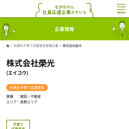
t
o
g
g
l
企業情報
e
n
a
v
社員の子育て応援宣言登録企業
株式会社榮光
i
g
a
株式会社榮光
t
i
o
(エイコウ)
n
社員の子育て応援宣言
業種
建設・不動産
エリア
長野エリア
子育て