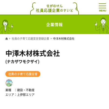
t
o
g
g
l
企業情報
e
n
a
v
社員の子育て応援宣言登録企業
中澤木材株式会社
i
g
a
中澤木材株式会社
t
i
o
(ナカザワモクザイ)
n
社員の子育て応援宣言
業種
建設・不動産
エリア
上伊那エリア