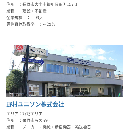
長野市大字中御所岡田町157-1
建設・不動産
～99人
～29％
野村ユニソン株式会社
諏訪エリア
茅野市ちの650
メーカー／機械・精密機器・輸送機器