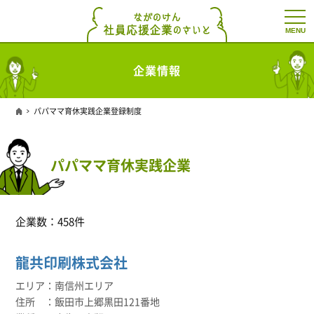
t
o
g
g
l
企業情報
e
n
a
v
パパママ育休実践企業登録制度
i
g
a
t
パパママ育休実践企業
i
o
n
企業数：458件
龍共印刷株式会社
南信州エリア
飯田市上郷黒田121番地